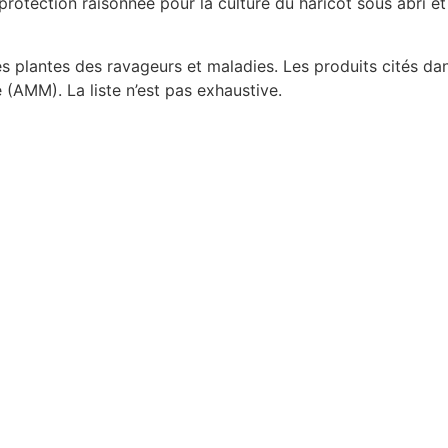
rotection raisonnée pour la culture du haricot sous abri et
 les plantes des ravageurs et maladies. Les produits cités d
(AMM). La liste n’est pas exhaustive.